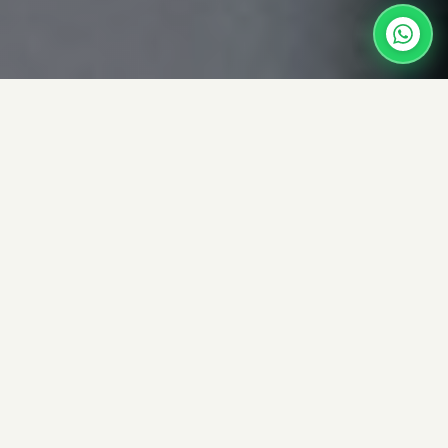
Barbearia em São Carlos
– SP: estilo, técnica e
cuidado no Viz.e
Imagem Masculina
Se você está procurando uma
barbearia em São
Carlos – SP
que une
tradição, inovação e
atendimento de alto nível
, o lugar certo é o
Viz.e
Imagem Masculina
. Muito mais do que cortes e
barbas, aqui você encontra uma
experiência
completa em cuidado e estilo masculino
.